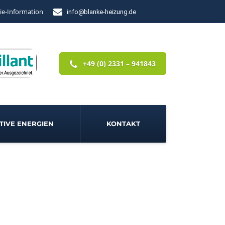
ie-Information
info@blanke-heizung.de
+49 (0) 2331 – 941843
TIVE ENERGIEN
KONTAKT